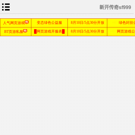
新开传奇sf999
首
页
新
开
传
奇
1.76
单
职
业
传
奇
sf999
发布
网