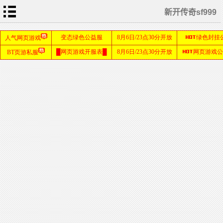
新开传奇sf999
首
页
新
开
传
奇
1.76
单
职
业
传
奇
sf999
发布
网