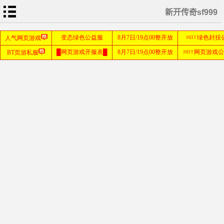
新开传奇sf999
首
页
新
开
传
奇
1.76
单
职
业
传
奇
sf999
发布
网